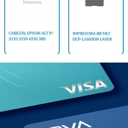
CABEZAL EPSON ALT P/
IMPRESORA BR MLT
3110 3150 4150 380
DCP-L5600DN LASER
RED DUPLEX