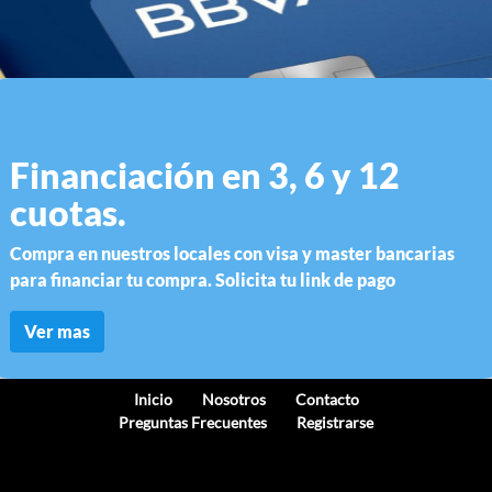
Financiación en 3, 6 y 12
cuotas.
Compra en nuestros locales con visa y master bancarias
para financiar tu compra. Solicita tu link de pago
Ver mas
Inicio
Nosotros
Contacto
Preguntas Frecuentes
Registrarse