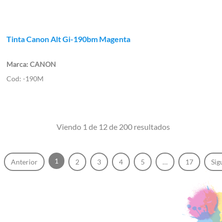
Tinta Canon Alt Gi-190bm Magenta
CANON
-190M
Viendo 1 de 12 de 200 resultados
1
Anterior
2
3
4
5
…
17
Sig