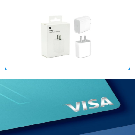
CABEZAL IPHONE 25W TIPO C MHJE3ZM/A