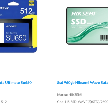
ata Ultimate Su650
Ssd 960gb Hiksemi Wave Sat
HIKSEMI
-512
HS-SSD-WAVE(S)(STD)/96