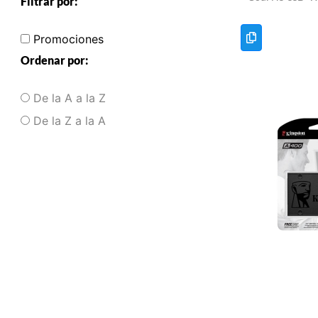
Filtrar por:
Promociones
Ordenar por:
De la A a la Z
De la Z a la A