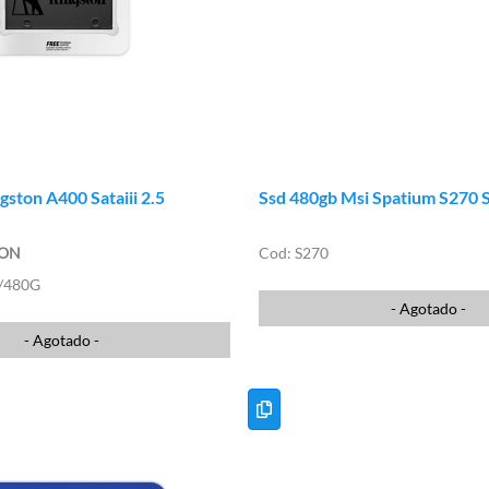
gston A400 Sataiii 2.5
Ssd 480gb Msi Spatium S270 S
TON
S270
/480G
- Agotado -
- Agotado -