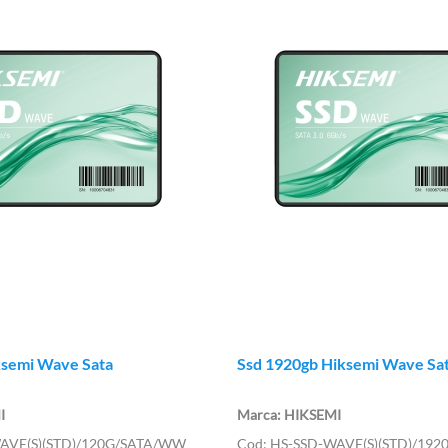
ksemi Wave Sata
Ssd 1920gb Hiksemi Wave Sa
I
HIKSEMI
AVE(S)(STD)/120G/SATA/WW
HS-SSD-WAVE(S)(STD)/19