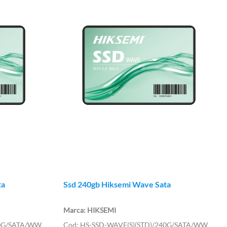
ta
Ssd 240gb Hiksemi Wave Sata
HIKSEMI
20G/SATA/WW
HS-SSD-WAVE(S)(STD)/240G/SATA/WW