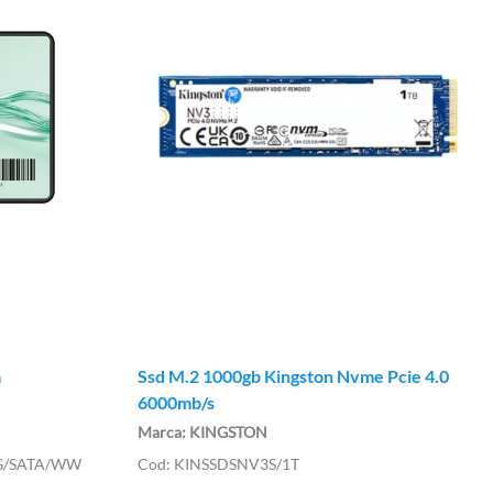
a
Ssd M.2 1000gb Kingston Nvme Pcie 4.0
6000mb/s
KINGSTON
0G/SATA/WW
KINSSDSNV3S/1T