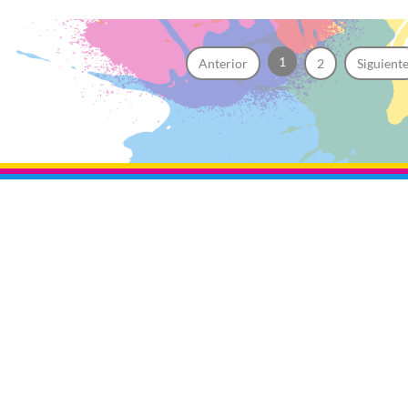
1
Anterior
2
Siguient