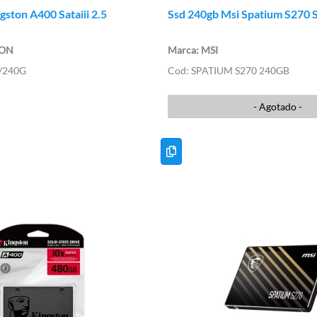
gston A400 Sataiii 2.5
Ssd 240gb Msi Spatium S270 S
TON
MSI
/240G
SPATIUM S270 240GB
- Agotado -