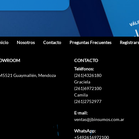
nicio
Nosotros
Contacto
Preguntas Frecuentes
Registrar
HOWROOM
CONTACTO
Teléfonos:
 M5521 Guaymallén, Mendoza
(261)4326180
Graciela
(261)6972100
Camila
(261)2752977
E-mail:
ventas@jbinsumos.com.ar
WhatsApp:
+5492616972100