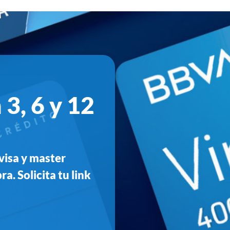
 3, 6 y 12
visa y master
a. Solicita tu link