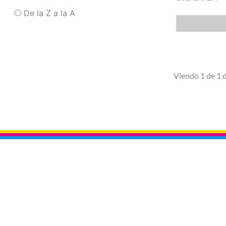
De la Z a la A
Viendo 1 de 1 