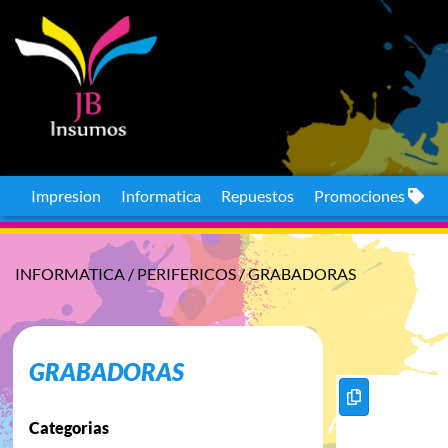
Impresion
Informatica
Repuestos
Promociones
INFORMATICA
/
PERIFERICOS
/
GRABADORAS
GRABADORAS
Categorias