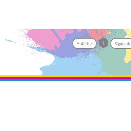
1
Anterior
Siguient