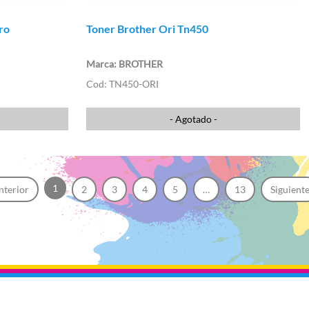
ro
Toner Brother Ori Tn450
BROTHER
TN450-ORI
- Agotado -
1
nterior
2
3
4
5
…
13
Siguient