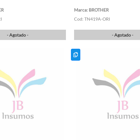
ER
BROTHER
I
TN419A-ORI
- Agotado -
- Agotado -