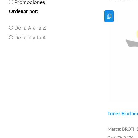
Promociones
Ordenar por:
De la A a la Z
De la Z a la A
Toner Brothe
BROTH
TN3479