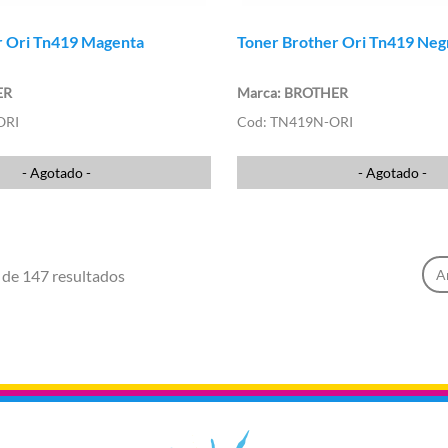
r Ori Tn419 Magenta
Toner Brother Ori Tn419 Neg
ER
BROTHER
ORI
TN419N-ORI
- Agotado -
- Agotado -
 de 147 resultados
A