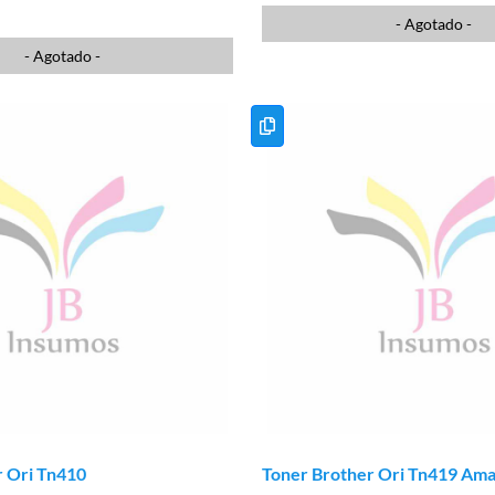
- Agotado -
- Agotado -
r Ori Tn410
Toner Brother Ori Tn419 Amar