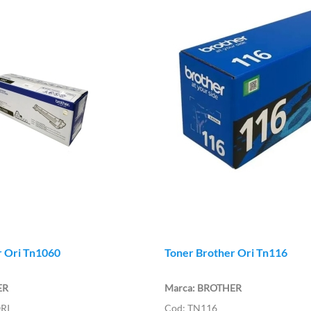
r Ori Tn1060
Toner Brother Ori Tn116
ER
BROTHER
RI
TN116