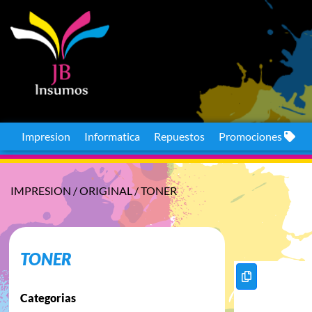
Impresion
Informatica
Repuestos
Promociones
IMPRESION
/
ORIGINAL
/
TONER
TONER
Categorias