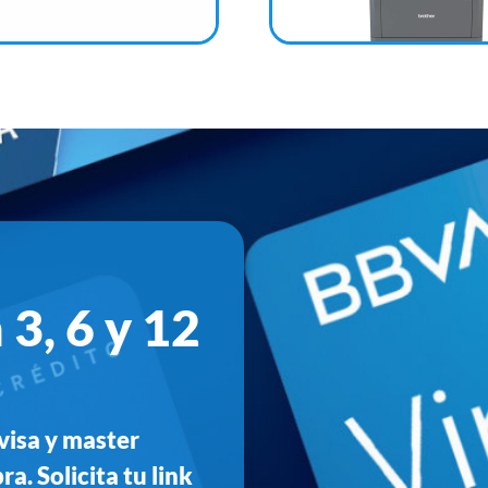
 3, 6 y 12
visa y master
a. Solicita tu link