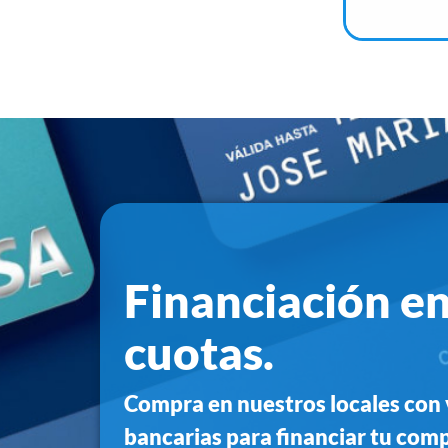
Financiación en
cuotas.
Compra en nuestros locales con 
bancarias para financiar tu compr