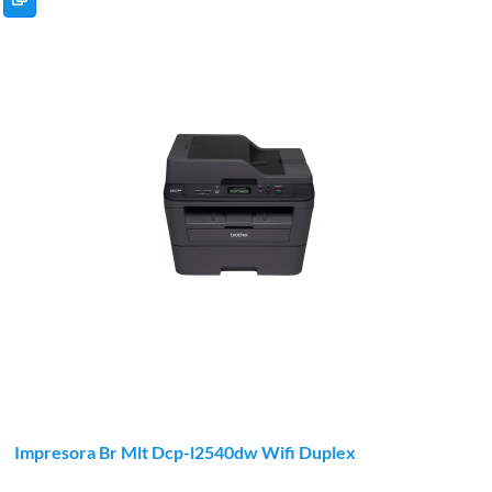
Impresora Br Mlt Dcp-l2540dw Wifi Duplex