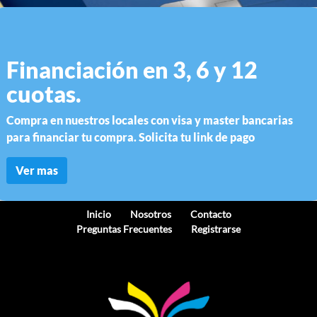
Financiación en 3, 6 y 12
cuotas.
Compra en nuestros locales con visa y master bancarias
para financiar tu compra. Solicita tu link de pago
Ver mas
Inicio
Nosotros
Contacto
Preguntas Frecuentes
Registrarse