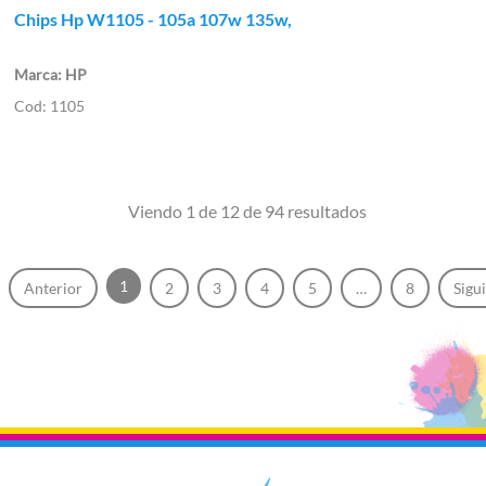
Chips Hp W1105 - 105a 107w 135w,
HP
1105
Viendo 1 de 12 de 94 resultados
1
Anterior
2
3
4
5
…
8
Sigu